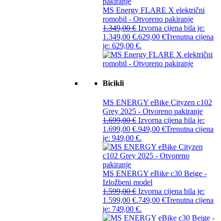
MS Energy FLARE X električni
romobil - Otvoreno pakiranje
1.349,00
€
Izvorna cijena bila je:
1.349,00 €.
629,00
€
Trenutna cijena
je: 629,00 €.
Bicikli
MS ENERGY eBike Cityzen c102
Grey 2025 - Otvoreno pakiranje
1.699,00
€
Izvorna cijena bila je:
1.699,00 €.
949,00
€
Trenutna cijena
je: 949,00 €.
MS ENERGY eBike c30 Beige -
Izložbeni model
1.599,00
€
Izvorna cijena bila je:
1.599,00 €.
749,00
€
Trenutna cijena
je: 749,00 €.