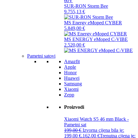
SUR-RON Storm Bee
9.755,13
€
MS Energy eMoped CYBER
5.849,00
€
MS ENERGY eMoped C-VIBE
2.520,00
€
Pametni satovi
Amazfit
Apple
Honor
Huawei
Samsung
Xiaomi
Zepp
Proizvodi
Xiaomi Watch S5 46 mm Black -
Pametni sat
199,00
€
Izvorna cijena bila je:
199,00 €.
162,00
€
Trenutna cijena je: