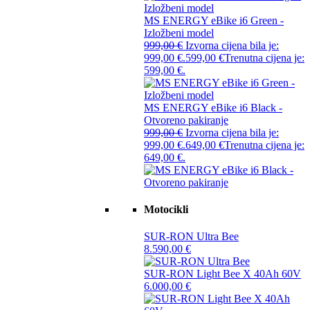
MS ENERGY eBike i6 Green -
Izložbeni model
999,00
€
Izvorna cijena bila je:
999,00 €.
599,00
€
Trenutna cijena je:
599,00 €.
MS ENERGY eBike i6 Black -
Otvoreno pakiranje
999,00
€
Izvorna cijena bila je:
999,00 €.
649,00
€
Trenutna cijena je:
649,00 €.
Motocikli
SUR-RON Ultra Bee
8.590,00
€
SUR-RON Light Bee X 40Ah 60V
6.000,00
€