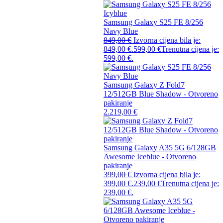
Samsung Galaxy S25 FE 8/256
Navy Blue
849,00
€
Izvorna cijena bila je:
849,00 €.
599,00
€
Trenutna cijena je:
599,00 €.
Samsung Galaxy Z Fold7
12/512GB Blue Shadow - Otvoreno
pakiranje
2.219,00
€
Samsung Galaxy A35 5G 6/128GB
Awesome Iceblue - Otvoreno
pakiranje
399,00
€
Izvorna cijena bila je:
399,00 €.
239,00
€
Trenutna cijena je:
239,00 €.