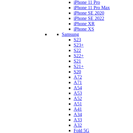
iPhone 11 Pro
iPhone 11 Pro Max
iPhone SE 2020
iPhone SE 2022
iPhone XR
iPhone XS
Samsung
S23
S23+
S22
S22+
S21
S21+
S20
A72
A71
A54
A53
A52
A51
A41
A34
A33
A32
Fold 5G