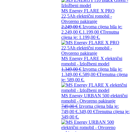
MS Energy FLARE X PRO
22,5Ah električni romobil -
Otvoreno pakiranje
2.249,00
€
Izvorna cijena bila je:
2.249,00 €.
1.199,00
€
Trenutna
cijena je: 1.199,00 €.
MS Energy FLARE X električni
romobil - Izložbeni model
1.349,00
€
Izvorna cijena bila je:
1.349,00 €.
589,00
€
Trenutna cijena
je: 589,00 €.
MS Energy URBAN 500 električni
romobil - Otvoreno pakiranje
749,00
€
Izvorna cijena bila je:
749,00 €.
349,00
€
Trenutna cijena je:
349,00 €.