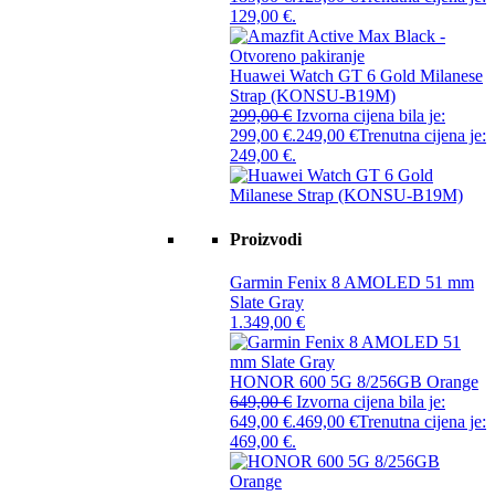
129,00 €.
Huawei Watch GT 6 Gold Milanese
Strap (KONSU-B19M)
299,00
€
Izvorna cijena bila je:
299,00 €.
249,00
€
Trenutna cijena je:
249,00 €.
Proizvodi
Garmin Fenix 8 AMOLED 51 mm
Slate Gray
1.349,00
€
HONOR 600 5G 8/256GB Orange
649,00
€
Izvorna cijena bila je:
649,00 €.
469,00
€
Trenutna cijena je:
469,00 €.