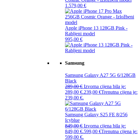
1.579,00
€
Apple iPhone 13 128GB Pink -
Rabljeni model
995,00
€
Samsung
Samsung Galaxy A27 5G 6/128GB
Black
289,00
€
Izvorna cijena bila je:
289,00 €.
239,00
€
Trenutna cijena je:
239,00 €.
Samsung Galaxy S25 FE 8/256
Icyblue
849,00
€
Izvorna cijena bila je:
849,00 €.
599,00
€
Trenutna cijena je:
599,00 €.