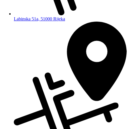
Labinska 51a, 51000 Rijeka