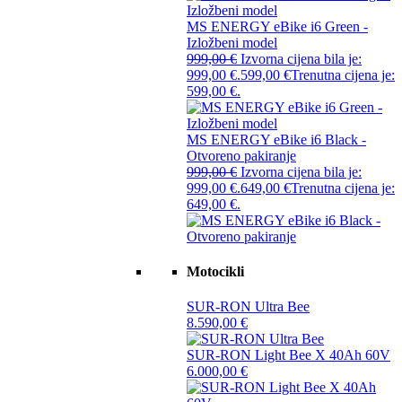
MS ENERGY eBike i6 Green -
Izložbeni model
999,00
€
Izvorna cijena bila je:
999,00 €.
599,00
€
Trenutna cijena je:
599,00 €.
MS ENERGY eBike i6 Black -
Otvoreno pakiranje
999,00
€
Izvorna cijena bila je:
999,00 €.
649,00
€
Trenutna cijena je:
649,00 €.
Motocikli
SUR-RON Ultra Bee
8.590,00
€
SUR-RON Light Bee X 40Ah 60V
6.000,00
€