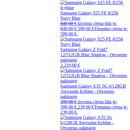
Samsung Galaxy S25 FE 8/256
Navy Blue
849,00
€
Izvorna cijena bila je:
849,00 €.
599,00
€
Trenutna cijena je:
599,00 €.
Samsung Galaxy Z Fold7
12/512GB Blue Shadow - Otvoreno
pakiranje
2.219,00
€
Samsung Galaxy A35 5G 6/128GB
Awesome Iceblue - Otvoreno
pakiranje
399,00
€
Izvorna cijena bila je:
399,00 €.
239,00
€
Trenutna cijena je:
239,00 €.