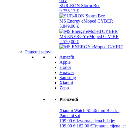
SUR-RON Storm Bee
9.755,13
€
MS Energy eMoped CYBER
5.849,00
€
MS ENERGY eMoped C-VIBE
2.520,00
€
Pametni satovi
Amazfit
Apple
Honor
Huawei
Samsung
Xiaomi
Zepp
Proizvodi
Xiaomi Watch S5 46 mm Black -
Pametni sat
199,00
€
Izvorna cijena bila je:
199,00 €.
162,00
€
Trenutna cijena je: