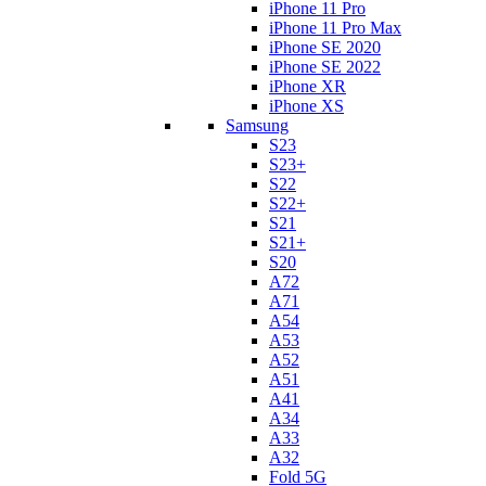
iPhone 11 Pro
iPhone 11 Pro Max
iPhone SE 2020
iPhone SE 2022
iPhone XR
iPhone XS
Samsung
S23
S23+
S22
S22+
S21
S21+
S20
A72
A71
A54
A53
A52
A51
A41
A34
A33
A32
Fold 5G