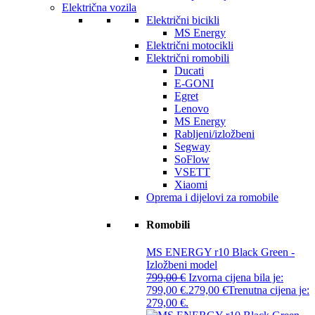
Električna vozila
Električni bicikli
MS Energy
Električni motocikli
Električni romobili
Ducati
E-GONI
Egret
Lenovo
MS Energy
Rabljeni/izložbeni
Segway
SoFlow
VSETT
Xiaomi
Oprema i dijelovi za romobile
Romobili
MS ENERGY r10 Black Green -
Izložbeni model
799,00
€
Izvorna cijena bila je:
799,00 €.
279,00
€
Trenutna cijena je:
279,00 €.