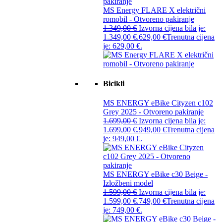
MS Energy FLARE X električni
romobil - Otvoreno pakiranje
1.349,00
€
Izvorna cijena bila je:
1.349,00 €.
629,00
€
Trenutna cijena
je: 629,00 €.
Bicikli
MS ENERGY eBike Cityzen c102
Grey 2025 - Otvoreno pakiranje
1.699,00
€
Izvorna cijena bila je:
1.699,00 €.
949,00
€
Trenutna cijena
je: 949,00 €.
MS ENERGY eBike c30 Beige -
Izložbeni model
1.599,00
€
Izvorna cijena bila je:
1.599,00 €.
749,00
€
Trenutna cijena
je: 749,00 €.