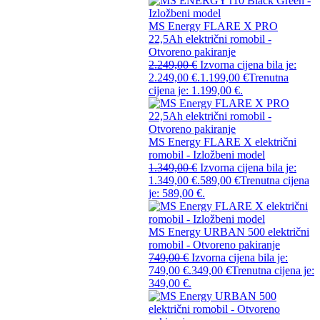
MS Energy FLARE X PRO
22,5Ah električni romobil -
Otvoreno pakiranje
2.249,00
€
Izvorna cijena bila je:
2.249,00 €.
1.199,00
€
Trenutna
cijena je: 1.199,00 €.
MS Energy FLARE X električni
romobil - Izložbeni model
1.349,00
€
Izvorna cijena bila je:
1.349,00 €.
589,00
€
Trenutna cijena
je: 589,00 €.
MS Energy URBAN 500 električni
romobil - Otvoreno pakiranje
749,00
€
Izvorna cijena bila je:
749,00 €.
349,00
€
Trenutna cijena je:
349,00 €.