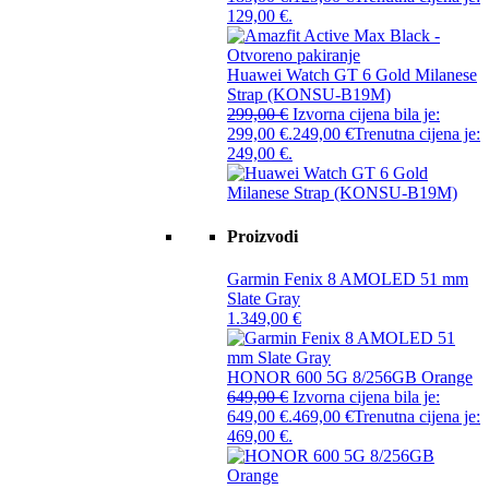
129,00 €.
Huawei Watch GT 6 Gold Milanese
Strap (KONSU-B19M)
299,00
€
Izvorna cijena bila je:
299,00 €.
249,00
€
Trenutna cijena je:
249,00 €.
Proizvodi
Garmin Fenix 8 AMOLED 51 mm
Slate Gray
1.349,00
€
HONOR 600 5G 8/256GB Orange
649,00
€
Izvorna cijena bila je:
649,00 €.
469,00
€
Trenutna cijena je:
469,00 €.