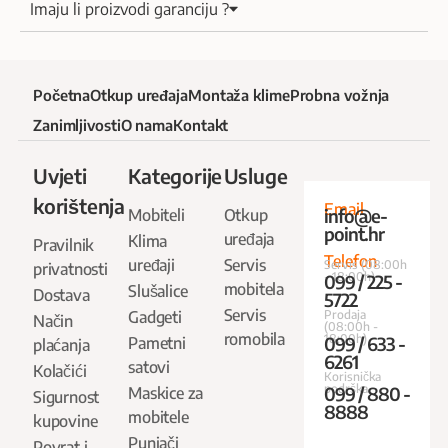
Imaju li proizvodi garanciju ?
Početna
Otkup uređaja
Montaža klime
Probna vožnja
Zanimljivosti
O nama
Kontakt
Uvjeti
Kategorije
Usluge
korištenja
Email
info@e-
Mobiteli
Otkup
point.hr
uređaja
Klima
Pravilnik
Telefon
uređaji
Servis
Servis (08:00h
privatnosti
- 18:00h)
099 / 225 -
mobitela
Slušalice
Dostava
5722
Servis
Gadgeti
Prodaja
Način
(08:00h -
romobila
18:00h)
099 / 633 -
Pametni
plaćanja
6261
satovi
Kolačići
Korisnička
podrška
099 / 880 -
Maskice za
Sigurnost
8888
mobitele
kupovine
Punjači
Povrat i