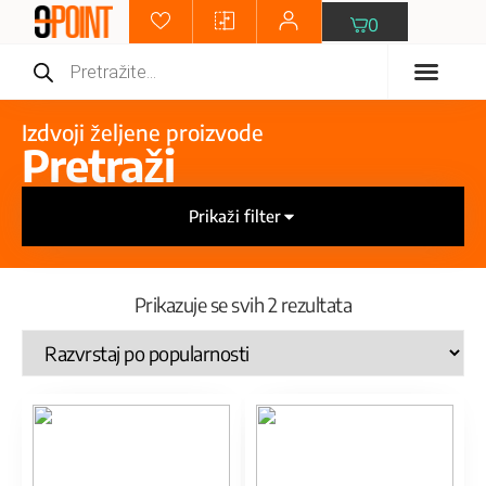
0
Električna vozila
Pametni satovi
Klima uređaji
Svi proiz
Izdvoji željene proizvode
Pretraži
Prikaži filter
Prikazuje se svih 2 rezultata