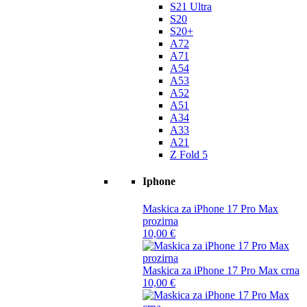
S21 Ultra
S20
S20+
A72
A71
A54
A53
A52
A51
A34
A33
A21
Z Fold 5
Iphone
Maskica za iPhone 17 Pro Max
prozirna
10,00
€
Maskica za iPhone 17 Pro Max crna
10,00
€