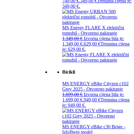
749,00 €.
349,00
€
Trenutna cijena je:
349,00 €.
MS Energy FLARE X električni
romobil - Otvoreno pakiranje
1.349,00
€
Izvorna cijena bila je:
1.349,00 €.
629,00
€
Trenutna cijena
je: 629,00 €.
Bicikli
MS ENERGY eBike Cityzen c102
Grey 2025 - Otvoreno pakiranje
1.699,00
€
Izvorna cijena bila je:
1.699,00 €.
949,00
€
Trenutna cijena
je: 949,00 €.
MS ENERGY eBike c30 Beige -
Izložbeni model