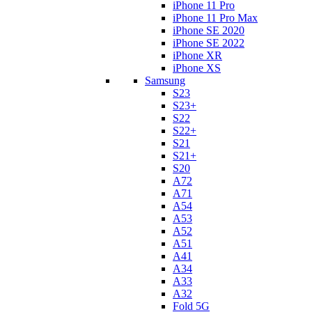
iPhone 11 Pro
iPhone 11 Pro Max
iPhone SE 2020
iPhone SE 2022
iPhone XR
iPhone XS
Samsung
S23
S23+
S22
S22+
S21
S21+
S20
A72
A71
A54
A53
A52
A51
A41
A34
A33
A32
Fold 5G