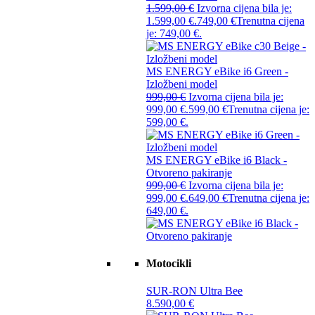
1.599,00
€
Izvorna cijena bila je:
1.599,00 €.
749,00
€
Trenutna cijena
je: 749,00 €.
MS ENERGY eBike i6 Green -
Izložbeni model
999,00
€
Izvorna cijena bila je:
999,00 €.
599,00
€
Trenutna cijena je:
599,00 €.
MS ENERGY eBike i6 Black -
Otvoreno pakiranje
999,00
€
Izvorna cijena bila je:
999,00 €.
649,00
€
Trenutna cijena je:
649,00 €.
Motocikli
SUR-RON Ultra Bee
8.590,00
€