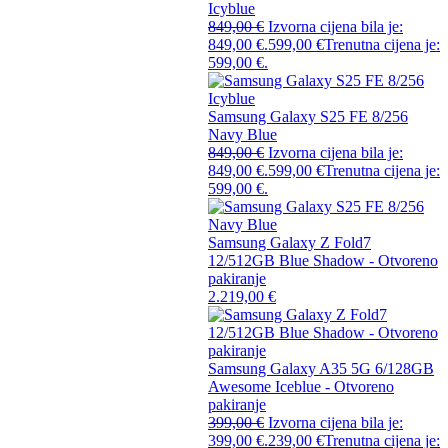
Icyblue
849,00
€
Izvorna cijena bila je:
849,00 €.
599,00
€
Trenutna cijena je:
599,00 €.
Samsung Galaxy S25 FE 8/256
Navy Blue
849,00
€
Izvorna cijena bila je:
849,00 €.
599,00
€
Trenutna cijena je:
599,00 €.
Samsung Galaxy Z Fold7
12/512GB Blue Shadow - Otvoreno
pakiranje
2.219,00
€
Samsung Galaxy A35 5G 6/128GB
Awesome Iceblue - Otvoreno
pakiranje
399,00
€
Izvorna cijena bila je:
399,00 €.
239,00
€
Trenutna cijena je: