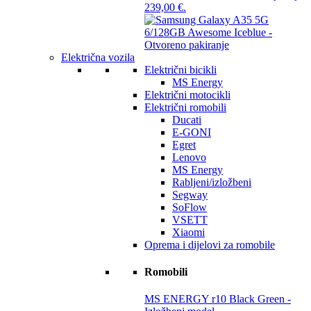
239,00 €.
Električna vozila
Električni bicikli
MS Energy
Električni motocikli
Električni romobili
Ducati
E-GONI
Egret
Lenovo
MS Energy
Rabljeni/izložbeni
Segway
SoFlow
VSETT
Xiaomi
Oprema i dijelovi za romobile
Romobili
MS ENERGY r10 Black Green -