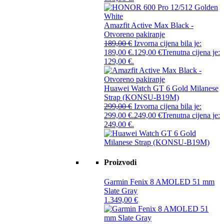
Amazfit Active Max Black -
Otvoreno pakiranje
189,00
€
Izvorna cijena bila je:
189,00 €.
129,00
€
Trenutna cijena je:
129,00 €.
Huawei Watch GT 6 Gold Milanese
Strap (KONSU-B19M)
299,00
€
Izvorna cijena bila je:
299,00 €.
249,00
€
Trenutna cijena je:
249,00 €.
Proizvodi
Garmin Fenix 8 AMOLED 51 mm
Slate Gray
1.349,00
€