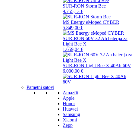
SUR-RON Storm Bee
9.755,13
€
MS Energy eMoped CYBER
5.849,00
€
SUR-RON 60V 32 Ah baterija za
Light Bee X
1.659,04
€
SUR-RON Light Bee X 40Ah 60V
6.000,00
€
Pametni satovi
Amazfit
Apple
Honor
Huawei
Samsung
Xiaomi
Zepp