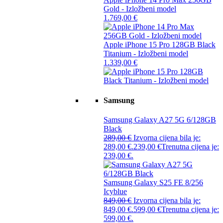
Gold - Izložbeni model
1.769,00
€
Apple iPhone 15 Pro 128GB Black
Titanium - Izložbeni model
1.339,00
€
Samsung
Samsung Galaxy A27 5G 6/128GB
Black
289,00
€
Izvorna cijena bila je:
289,00 €.
239,00
€
Trenutna cijena je:
239,00 €.
Samsung Galaxy S25 FE 8/256
Icyblue
849,00
€
Izvorna cijena bila je:
849,00 €.
599,00
€
Trenutna cijena je:
599,00 €.