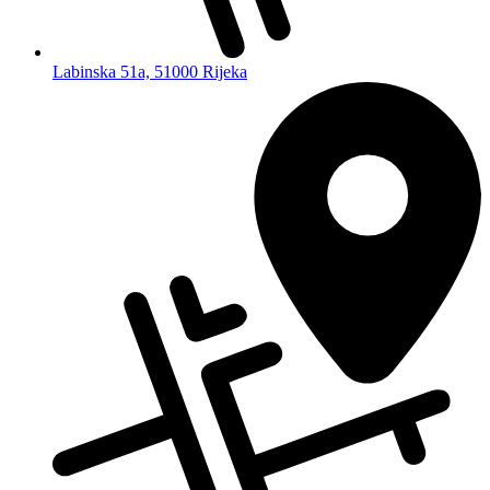
Labinska 51a, 51000 Rijeka