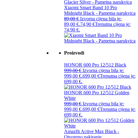
Xiaomi Smart Band 10 Pro
Midnight Black - Pametna narukvica
89,00
€
Izvorna cijena bila je:
89,00 €.
74,90
€
Trenutna cijena je:
74,90 €.
Proizvodi
HONOR 600 Pro 12/512 Black
999,00
€
Izvorna cijena bila je:
999,00 €.
699,00
€
Trenutna cijena je:
699,00 €.
HONOR 600 Pro 12/512 Golden
White
999,00
€
Izvorna cijena bila je:
999,00 €.
699,00
€
Trenutna cijena je:
699,00 €.
Amazfit Active Max Black -
Otvoreno pakiranje