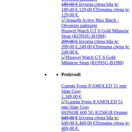
189,00
€
Izvorna cijena bila je:
189,00 €.
129,00
€
Trenutna cijena je:
129,00 €.
Huawei Watch GT 6 Gold Milanese
Strap (KONSU-B19M)
299,00
€
Izvorna cijena bila je:
299,00 €.
249,00
€
Trenutna cijena je:
249,00 €.
Proizvodi
Garmin Fenix 8 AMOLED 51 mm
Slate Gray
1.349,00
€
HONOR 600 5G 8/256GB Orange
649,00
€
Izvorna cijena bila je:
649,00 €.
469,00
€
Trenutna cijena je:
469,00 €.