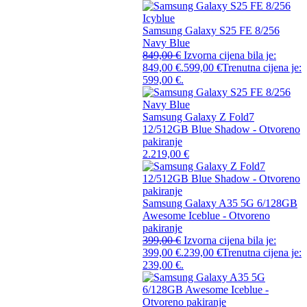
Samsung Galaxy S25 FE 8/256
Navy Blue
849,00
€
Izvorna cijena bila je:
849,00 €.
599,00
€
Trenutna cijena je:
599,00 €.
Samsung Galaxy Z Fold7
12/512GB Blue Shadow - Otvoreno
pakiranje
2.219,00
€
Samsung Galaxy A35 5G 6/128GB
Awesome Iceblue - Otvoreno
pakiranje
399,00
€
Izvorna cijena bila je:
399,00 €.
239,00
€
Trenutna cijena je:
239,00 €.