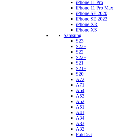
iPhone 11 Pro
iPhone 11 Pro Max
iPhone SE 2020
iPhone SE 2022
iPhone XR
iPhone XS
Samsung
S23
S23+
S22
S22+
S21
S21+
S20
A72
A71
A54
A53
A52
A51
A41
A34
A33
A32
Fold 5G