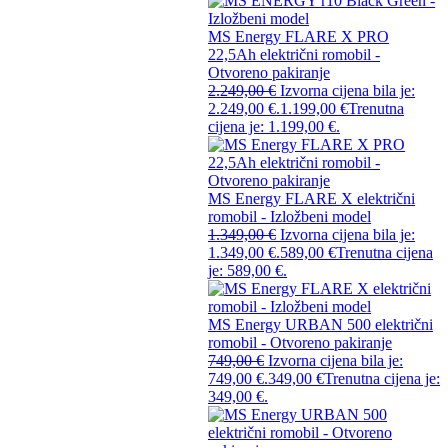
MS Energy FLARE X PRO
22,5Ah električni romobil -
Otvoreno pakiranje
2.249,00
€
Izvorna cijena bila je:
2.249,00 €.
1.199,00
€
Trenutna
cijena je: 1.199,00 €.
MS Energy FLARE X električni
romobil - Izložbeni model
1.349,00
€
Izvorna cijena bila je:
1.349,00 €.
589,00
€
Trenutna cijena
je: 589,00 €.
MS Energy URBAN 500 električni
romobil - Otvoreno pakiranje
749,00
€
Izvorna cijena bila je:
749,00 €.
349,00
€
Trenutna cijena je:
349,00 €.