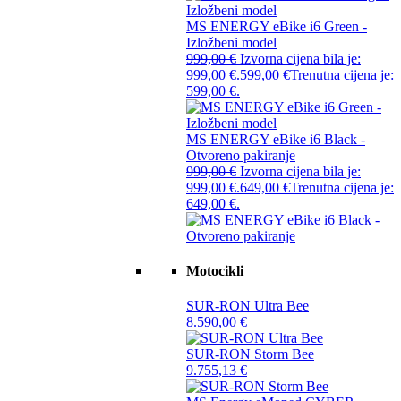
MS ENERGY eBike i6 Green -
Izložbeni model
999,00
€
Izvorna cijena bila je:
999,00 €.
599,00
€
Trenutna cijena je:
599,00 €.
MS ENERGY eBike i6 Black -
Otvoreno pakiranje
999,00
€
Izvorna cijena bila je:
999,00 €.
649,00
€
Trenutna cijena je:
649,00 €.
Motocikli
SUR-RON Ultra Bee
8.590,00
€
SUR-RON Storm Bee
9.755,13
€