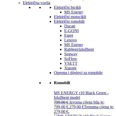
Električna vozila
Električni bicikli
MS Energy
Električni motocikli
Električni romobili
Ducati
E-GONI
Egret
Lenovo
MS Energy
Rabljeni/izložbeni
Segway
SoFlow
VSETT
Xiaomi
Oprema i dijelovi za romobile
Romobili
MS ENERGY r10 Black Green -
Izložbeni model
799,00
€
Izvorna cijena bila je:
799,00 €.
279,00
€
Trenutna cijena je:
279,00 €.