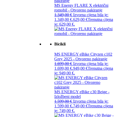
MS Energy FLARE X električni
romobil - Otvoreno pakiranje
1.349,00
€
Izvorna cijena bila je:
1.349,00 €.
629,00
€
Trenutna cijena
je: 629,00 €.
Bicikli
MS ENERGY eBike Cityzen c102
Grey 2025 - Otvoreno pakiranje
1.699,00
€
Izvorna cijena bila je:
1.699,00 €.
949,00
€
Trenutna cijena
je: 949,00 €.
MS ENERGY eBike c30 Beige -
Izložbeni model
1.599,00
€
Izvorna cijena bila je:
1.599,00 €.
749,00
€
Trenutna cijena
je: 749,00 €.