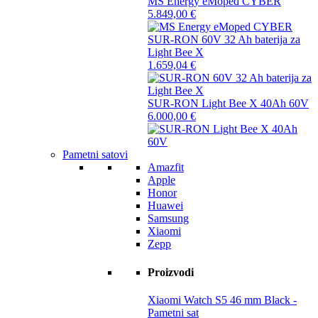
MS Energy eMoped CYBER
5.849,00
€
SUR-RON 60V 32 Ah baterija za
Light Bee X
1.659,04
€
SUR-RON Light Bee X 40Ah 60V
6.000,00
€
Pametni satovi
Amazfit
Apple
Honor
Huawei
Samsung
Xiaomi
Zepp
Proizvodi
Xiaomi Watch S5 46 mm Black -
Pametni sat