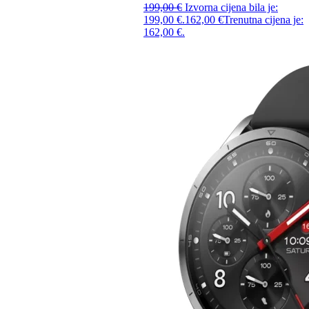
199,00
€
Izvorna cijena bila je:
199,00 €.
162,00
€
Trenutna cijena je:
162,00 €.