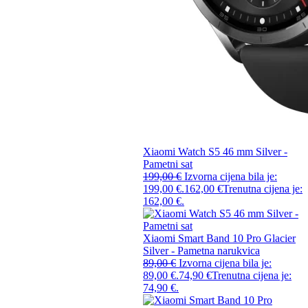
Xiaomi Watch S5 46 mm Silver -
Pametni sat
199,00
€
Izvorna cijena bila je:
199,00 €.
162,00
€
Trenutna cijena je:
162,00 €.
Xiaomi Smart Band 10 Pro Glacier
Silver - Pametna narukvica
89,00
€
Izvorna cijena bila je:
89,00 €.
74,90
€
Trenutna cijena je:
74,90 €.