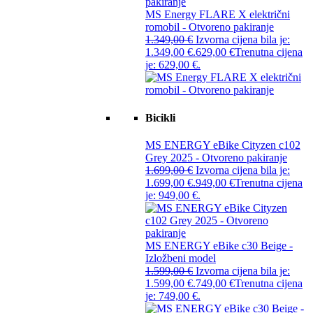
MS Energy FLARE X električni
romobil - Otvoreno pakiranje
1.349,00
€
Izvorna cijena bila je:
1.349,00 €.
629,00
€
Trenutna cijena
je: 629,00 €.
Bicikli
MS ENERGY eBike Cityzen c102
Grey 2025 - Otvoreno pakiranje
1.699,00
€
Izvorna cijena bila je:
1.699,00 €.
949,00
€
Trenutna cijena
je: 949,00 €.
MS ENERGY eBike c30 Beige -
Izložbeni model
1.599,00
€
Izvorna cijena bila je:
1.599,00 €.
749,00
€
Trenutna cijena
je: 749,00 €.