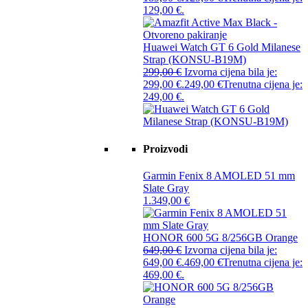
129,00 €.
Huawei Watch GT 6 Gold Milanese
Strap (KONSU-B19M)
299,00
€
Izvorna cijena bila je:
299,00 €.
249,00
€
Trenutna cijena je:
249,00 €.
Proizvodi
Garmin Fenix 8 AMOLED 51 mm
Slate Gray
1.349,00
€
HONOR 600 5G 8/256GB Orange
649,00
€
Izvorna cijena bila je:
649,00 €.
469,00
€
Trenutna cijena je:
469,00 €.