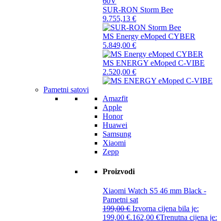
SUR-RON Storm Bee
9.755,13
€
MS Energy eMoped CYBER
5.849,00
€
MS ENERGY eMoped C-VIBE
2.520,00
€
Pametni satovi
Amazfit
Apple
Honor
Huawei
Samsung
Xiaomi
Zepp
Proizvodi
Xiaomi Watch S5 46 mm Black -
Pametni sat
199,00
€
Izvorna cijena bila je:
199,00 €.
162,00
€
Trenutna cijena je: