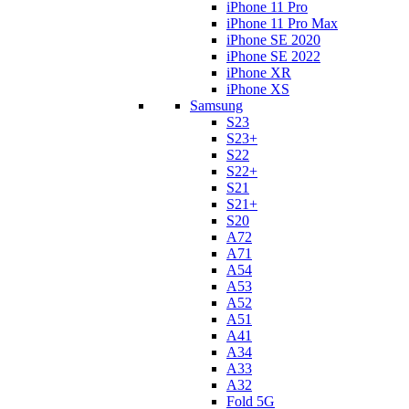
iPhone 11 Pro
iPhone 11 Pro Max
iPhone SE 2020
iPhone SE 2022
iPhone XR
iPhone XS
Samsung
S23
S23+
S22
S22+
S21
S21+
S20
A72
A71
A54
A53
A52
A51
A41
A34
A33
A32
Fold 5G