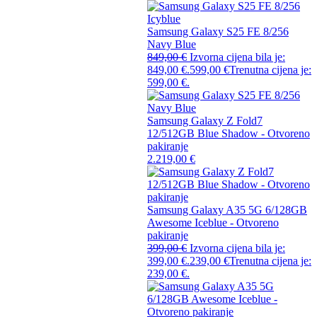
Samsung Galaxy S25 FE 8/256
Navy Blue
849,00
€
Izvorna cijena bila je:
849,00 €.
599,00
€
Trenutna cijena je:
599,00 €.
Samsung Galaxy Z Fold7
12/512GB Blue Shadow - Otvoreno
pakiranje
2.219,00
€
Samsung Galaxy A35 5G 6/128GB
Awesome Iceblue - Otvoreno
pakiranje
399,00
€
Izvorna cijena bila je:
399,00 €.
239,00
€
Trenutna cijena je:
239,00 €.