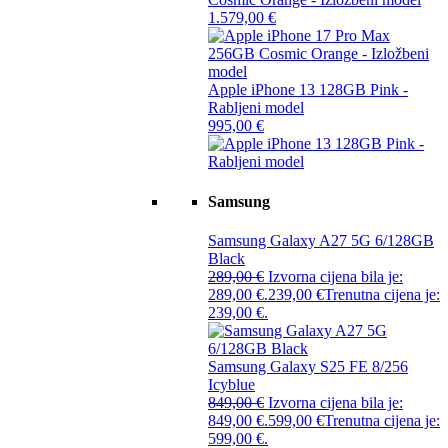
1.579,00
€
Apple iPhone 13 128GB Pink -
Rabljeni model
995,00
€
Samsung
Samsung Galaxy A27 5G 6/128GB
Black
289,00
€
Izvorna cijena bila je:
289,00 €.
239,00
€
Trenutna cijena je:
239,00 €.
Samsung Galaxy S25 FE 8/256
Icyblue
849,00
€
Izvorna cijena bila je:
849,00 €.
599,00
€
Trenutna cijena je:
599,00 €.