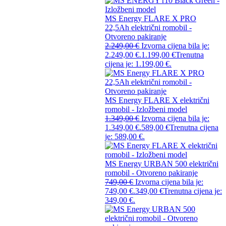
MS Energy FLARE X PRO
22,5Ah električni romobil -
Otvoreno pakiranje
2.249,00
€
Izvorna cijena bila je:
2.249,00 €.
1.199,00
€
Trenutna
cijena je: 1.199,00 €.
MS Energy FLARE X električni
romobil - Izložbeni model
1.349,00
€
Izvorna cijena bila je:
1.349,00 €.
589,00
€
Trenutna cijena
je: 589,00 €.
MS Energy URBAN 500 električni
romobil - Otvoreno pakiranje
749,00
€
Izvorna cijena bila je:
749,00 €.
349,00
€
Trenutna cijena je:
349,00 €.