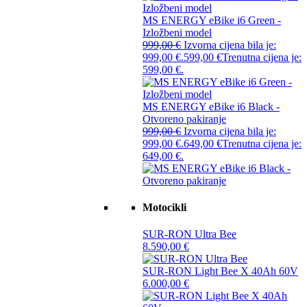
MS ENERGY eBike i6 Green -
Izložbeni model
999,00
€
Izvorna cijena bila je:
999,00 €.
599,00
€
Trenutna cijena je:
599,00 €.
MS ENERGY eBike i6 Black -
Otvoreno pakiranje
999,00
€
Izvorna cijena bila je:
999,00 €.
649,00
€
Trenutna cijena je:
649,00 €.
Motocikli
SUR-RON Ultra Bee
8.590,00
€
SUR-RON Light Bee X 40Ah 60V
6.000,00
€