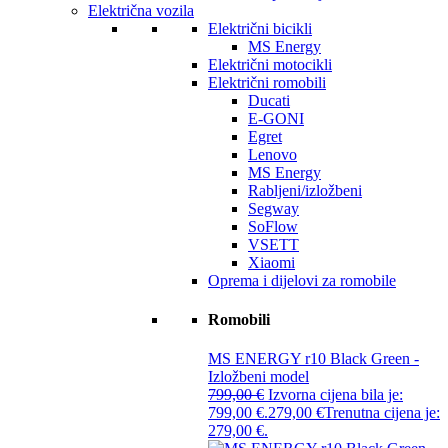
Električna vozila
Električni bicikli
MS Energy
Električni motocikli
Električni romobili
Ducati
E-GONI
Egret
Lenovo
MS Energy
Rabljeni/izložbeni
Segway
SoFlow
VSETT
Xiaomi
Oprema i dijelovi za romobile
Romobili
MS ENERGY r10 Black Green -
Izložbeni model
799,00
€
Izvorna cijena bila je:
799,00 €.
279,00
€
Trenutna cijena je:
279,00 €.