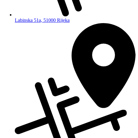
Labinska 51a, 51000 Rijeka